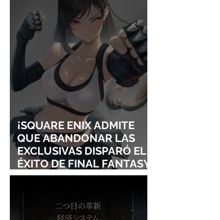
CONQUISTAN
PURO ESTILO
LOLLAPALOOZA!
UNRAVEL: ASÍ 
FROM LING T
SIGURE
¡SQUARE ENIX ADMITE
QUE ABANDONAR LAS
EXCLUSIVAS DISPARÓ EL
ÉXITO DE FINAL FANTASY
VII REMAKE!