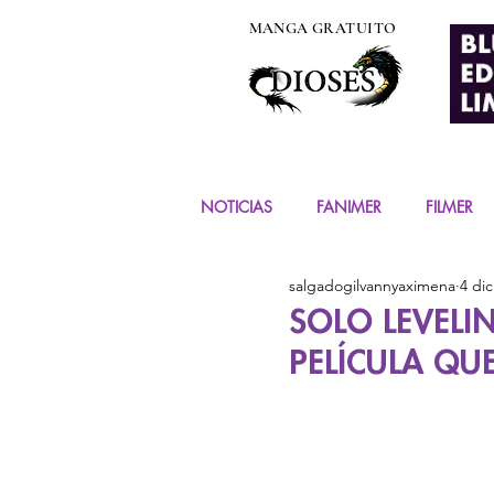
MANGA GRATUITO
NOTICIAS
FANIMER
FILMER
salgadogilvannyaximena
4 dic
EVENTOS
COSPLAY
FIG
SOLO LEVELI
PELÍCULA QUE
MANGA Y COMIC