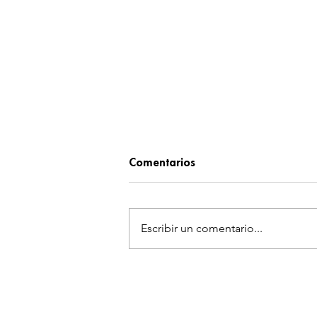
Comentarios
Escribir un comentario...
¡'GHOST – END OF NIGHT' R