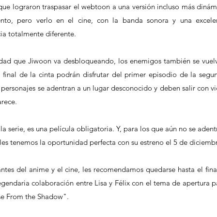
que lograron traspasar el webtoon a una versión incluso más dinámi
mento, pero verlo en el cine, con la banda sonora y una excelen
ia totalmente diferente. 
dad que Jiwoon va desbloqueando, los enemigos también se vuelv
final de la cinta podrán disfrutar del primer episodio de la segun
ersonajes se adentran a un lugar desconocido y deben salir con vid
arece.
a serie, es una película obligatoria. Y, para los que aún no se adentr
les tenemos la oportunidad perfecta con su estreno el 5 de diciembr
s del anime y el cine, les recomendamos quedarse hasta el final 
egendaria colaboración entre Lisa y Félix con el tema de apertura pa
se From the Shadow".