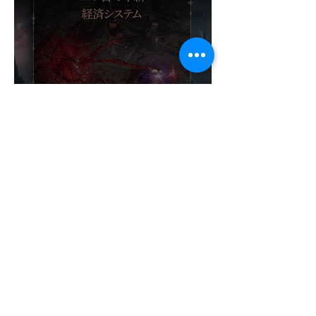
¡NADIE ESPERABA ESTE
ÉXITO! VAMPIR OBLIGA A
ABRIR UN NUEVO
SERVIDOR EN JAPÓN A
SOLO DOS DÍAS DE SU
LANZAMIENTO