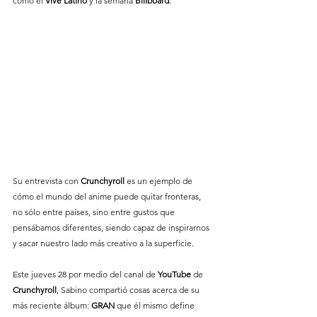
como el 
Vive
Latino
 y la semana 
Billboard
. 
Su entrevista con 
Crunchyroll
 es un ejemplo de 
cómo el mundo del anime puede quitar fronteras, 
no sólo entre países, sino entre gustos que 
pensábamos diferentes, siendo capaz de inspirarnos 
y sacar nuestro lado más creativo a la superficie. 
Este jueves 28 por medio del canal de 
YouTube
 de 
Crunchyroll
, Sabino compartió cosas acerca de su 
más reciente álbum: 
GRAN
 que él mismo define 