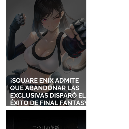
¡YOASOBI Y ADO
UN CONCIERT
CONQUISTAN
PURO ESTILO
LOLLAPALOOZA!
UNRAVEL: ASÍ 
FROM LING T
SIGURE
¡SQUARE ENIX ADMITE
QUE ABANDONAR LAS
EXCLUSIVAS DISPARÓ EL
ÉXITO DE FINAL FANTASY
VII REMAKE!