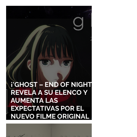
CON UN ONE SHOT
DIO VIDA A LA
TITULADO "DON'T
ORIGINAL DE KI
LAUGH, SHIJIMA-SAN"
DELIVERY SERVI
¡'GHOST – END OF NIGHT'
REVELA A SU ELENCO Y
AUMENTA LAS
EXPECTATIVAS POR EL
NUEVO FILME ORIGINAL
DE SHINGO NATSUME!