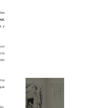
es 
r, 
 y 
on 
cia 
én 
os 
ue 
ks, 