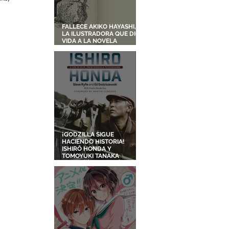
FALLECE AKIKO HAYASHI,
LA ILUSTRADORA QUE DIO
VIDA A LA NOVELA
ORIGINAL DE KIKI'S
DELIVERY SERVICE
¡GODZILLA SIGUE
HACIENDO HISTORIA!
ISHIRŌ HONDA Y
TOMOYUKI TANAKA
ENTRARÁN AL SALÓN DE
LA FAMA DE LOS EFECTOS
VISUALES