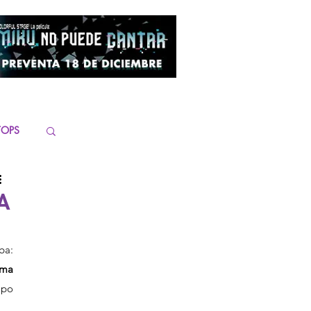
TOPS
A
¿Atrapar Pokémon desde tu sillón y participar en vivo? Nintendo acaba de soltar una PokéBomba: 
ma 
po 