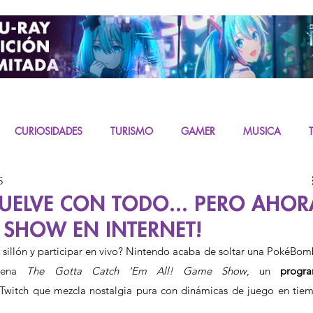
CURIOSIDADES
TURISMO
GAMER
MUSICA
5
URAS
K-CONTENT
LIVE ACTION
MIKU
UELVE CON TODO... PERO AHOR
 SHOW EN INTERNET!
rena 
The Gotta Catch 'Em All! Game Show
, un 
progra
 Twitch que mezcla nostalgia pura con dinámicas de juego en tiem