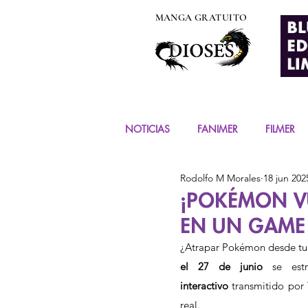
MANGA GRATUITO
NOTICIAS
FANIMER
FILMER
Rodolfo M Morales
18 jun 202
EVENTOS
COSPLAY
FIG
¡POKÉMON V
EN UN GAME
MANGA Y COMIC
el 27 de junio
 se est
interactivo
 transmitido por
real.