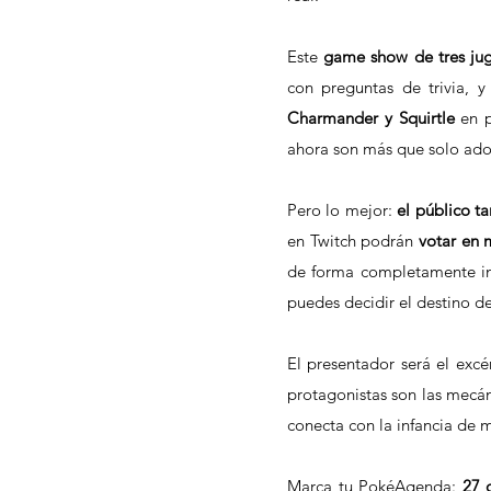
Este 
game show de tres ju
con preguntas de trivia, y
Charmander y Squirtle
 en p
ahora son más que solo ado
Pero lo mejor: 
el público t
en Twitch podrán 
votar en
de forma completamente in
puedes decidir el destino de
El presentador será el excé
protagonistas son las mecáni
conecta con la infancia de m
Marca tu PokéAgenda: 
27 