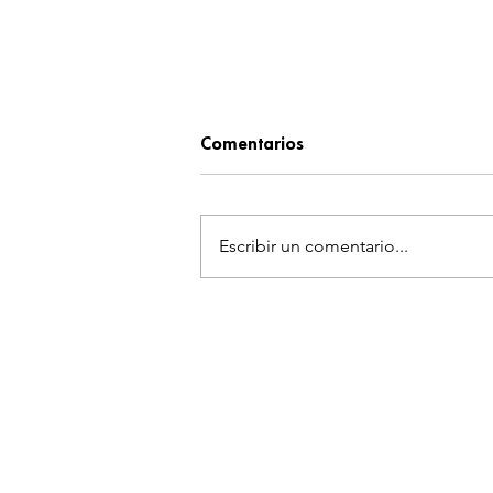
Comentarios
Escribir un comentario...
¡SQUARE ENIX ADMITE QUE
LAS EXCLUSIVAS DISPARÓ EL 
FINAL FANTASY VII REMAKE!