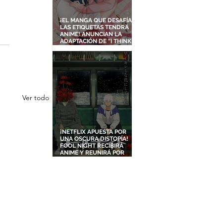
¡EL MANGA QUE DESAFÍA
LAS ETIQUETAS TENDRÁ
ANIME! ANUNCIAN LA
ADAPTACIÓN DE “I THINK I
TURNED MY CHILDHOOD
FRIEND INTO A GIRL”
Ver todo
¡NETFLIX APUESTA POR
UNA OSCURA DISTOPÍA!
FOOL NIGHT RECIBIRÁ
ANIME Y REUNIRÁ POR
PRIMERA VEZ A DOS
ESTUDIOS LEGENDARIOS