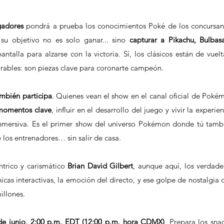
gadores
 pondrá a prueba los conocimientos Poké de los concursant
 su objetivo no es solo ganar... sino 
capturar a Pikachu, Bulbasau
antalla para alzarse con la victoria. Sí, los clásicos están de vuelta
rables: son piezas clave para coronarte campeón.
ambién participa
. Quienes vean el show en el canal oficial de Pokém
 momentos clave
, influir en el desarrollo del juego y vivir la experien
mersiva. Es el primer show del universo Pokémon donde tú tambi
 los entrenadores… sin salir de casa.
ntrico y carismático 
Brian David Gilbert
, aunque aquí, los verdader
cas interactivas, la emoción del directo, y ese golpe de nostalgia q
illones.
de junio, 2:00 p.m. EDT (12:00 p.m. hora CDMX)
. Prepara los snac