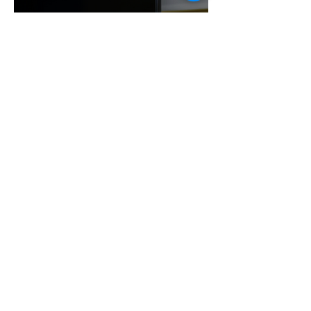
¡NINTENDO SIGUE
IMPARABLE! SWITCH 2 YA
ROZA LOS 24 MILLONES Y
CONSOLIDA EL DOMINIO
DE LA GRAN N