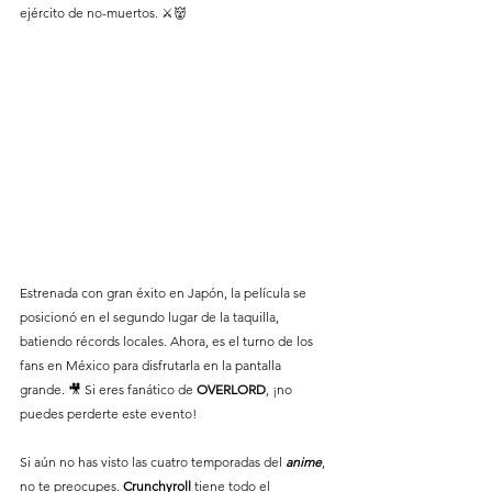
ejército de no-muertos. ⚔️👹
Estrenada con gran éxito en Japón, la película se 
posicionó en el segundo lugar de la taquilla, 
batiendo récords locales. Ahora, es el turno de los 
fans en México para disfrutarla en la pantalla 
grande. 🎥 Si eres fanático de 
OVERLORD
, ¡no 
puedes perderte este evento!
Si aún no has visto las cuatro temporadas del 
anime
, 
no te preocupes. 
Crunchyroll
 tiene todo el 