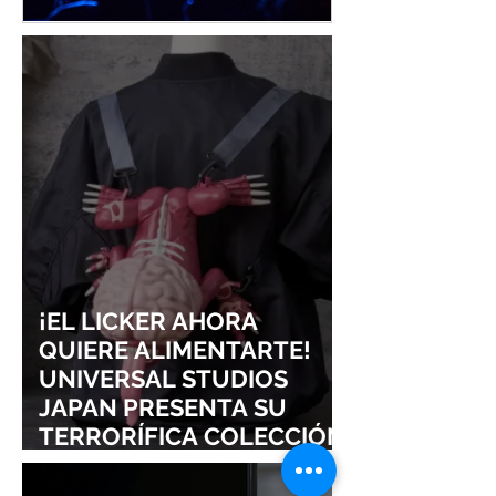
¡YOASOBI Y ADO
UN CONCIERT
CONQUISTAN
PURO ESTILO
LOLLAPALOOZA!
UNRAVEL: ASÍ 
FROM LING T
SIGURE
¡EL LICKER AHORA
QUIERE ALIMENTARTE!
UNIVERSAL STUDIOS
JAPAN PRESENTA SU
TERRORÍFICA COLECCIÓN
DE RESIDENT EVIL