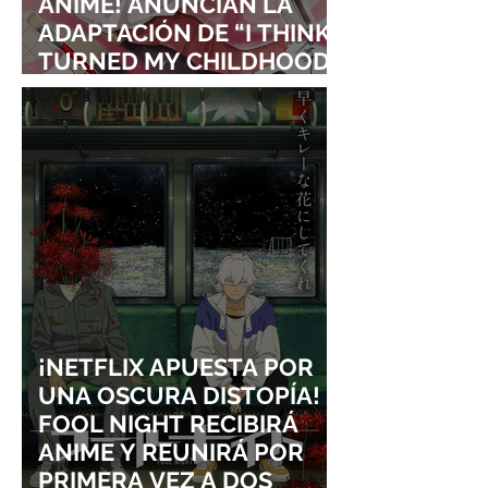
ANIME! ANUNCIAN LA
ADAPTACIÓN DE “I THINK I
TURNED MY CHILDHOOD
FRIEND INTO A GIRL”
¡NETFLIX APUESTA POR
UNA OSCURA DISTOPÍA!
FOOL NIGHT RECIBIRÁ
ANIME Y REUNIRÁ POR
PRIMERA VEZ A DOS