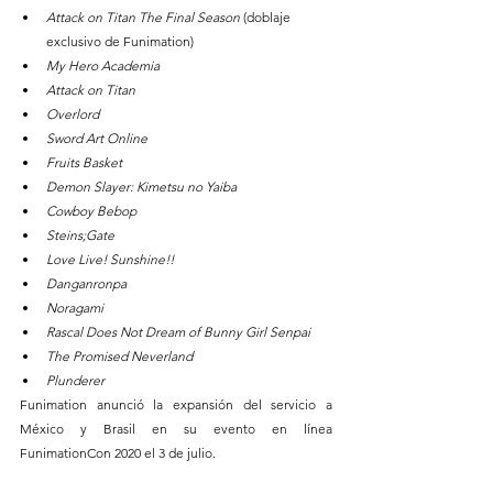
Attack on Titan The Final Season
 (doblaje 
exclusivo de Funimation)
My Hero Academia
Attack on Titan
Overlord
Sword Art Online
Fruits Basket
Demon Slayer: Kimetsu no Yaiba
Cowboy Bebop
Steins;Gate
Love Live! Sunshine!!
Danganronpa
Noragami
Rascal Does Not Dream of Bunny Girl Senpai
The Promised Neverland
Plunderer
Funimation anunció la expansión del servicio a 
México y Brasil en su evento en línea 
FunimationCon 2020 el 3 de julio.