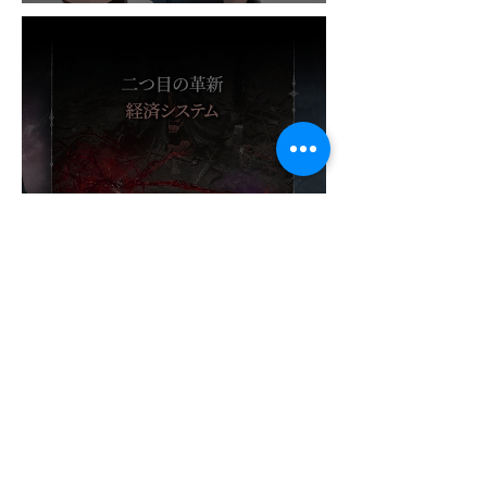
VII REMAKE!
¡NADIE ESPERABA ESTE
ÉXITO! VAMPIR OBLIGA A
ABRIR UN NUEVO
SERVIDOR EN JAPÓN A
SOLO DOS DÍAS DE SU
LANZAMIENTO