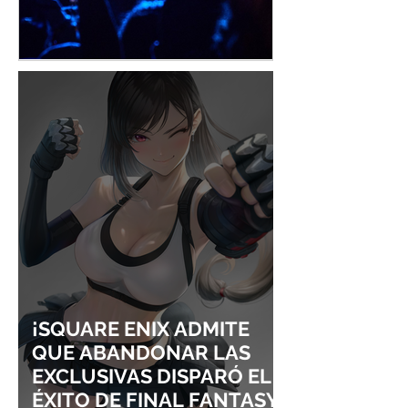
¡YOASOBI Y ADO
UN CONCIERT
CONQUISTAN
PURO ESTILO
LOLLAPALOOZA!
UNRAVEL: ASÍ 
FROM LING T
SIGURE
¡SQUARE ENIX ADMITE
QUE ABANDONAR LAS
EXCLUSIVAS DISPARÓ EL
ÉXITO DE FINAL FANTASY