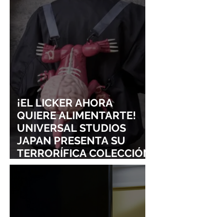
LOLLAPALOOZA!
UNRAVEL: ASÍ 
FROM LING T
SIGURE
¡EL LICKER AHORA
QUIERE ALIMENTARTE!
UNIVERSAL STUDIOS
JAPAN PRESENTA SU
TERRORÍFICA COLECCIÓN
DE RESIDENT EVIL