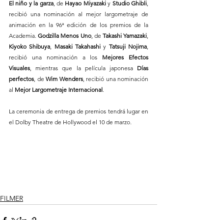
El niño y la garza
, de 
Hayao Miyazaki
 y 
Studio Ghibli
, 
recibió una nominación al mejor largometraje de 
animación en la 96ª edición de los premios de la 
Academia. 
Godzilla Menos Uno
, de 
Takashi Yamazaki
, 
Kiyoko Shibuya
, 
Masaki Takahashi
 y 
Tatsuji Nojima
, 
recibió una nominación a los
 Mejores Efectos 
Visuales
, mientras que la película japonesa 
Días 
perfectos
, de
 Wim Wenders
, recibió una nominación 
al 
Mejor Largometraje Internacional
.
La ceremonia de entrega de premios tendrá lugar en 
el Dolby Theatre de Hollywood el 10 de marzo.
FILMER