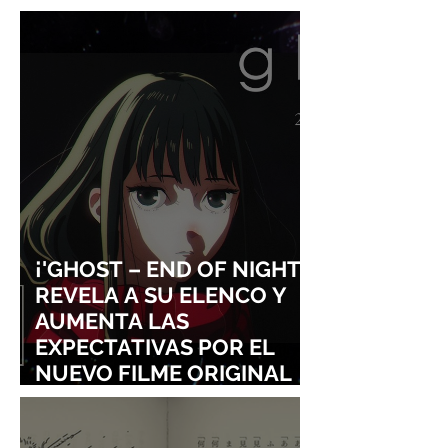
ORIGINAL DE KIKI'S
TOMOYUKI TAN
DELIVERY SERVICE
ENTRARÁN AL S
LA FAMA DE LOS
VISUALES
¡'GHOST – END OF NIGHT'
REVELA A SU ELENCO Y
AUMENTA LAS
EXPECTATIVAS POR EL
NUEVO FILME ORIGINAL
DE SHINGO NATSUME!