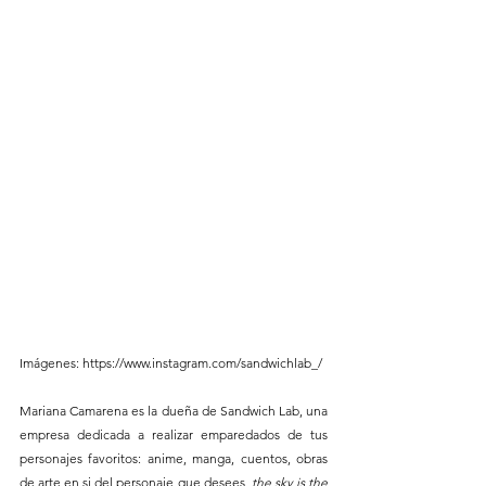
Imágenes: https://www.instagram.com/sandwichlab_/
Mariana Camarena es la dueña de Sandwich Lab, una 
empresa dedicada a realizar emparedados de tus 
personajes favoritos: anime, manga, cuentos, obras 
de arte,en si del personaje que desees, 
the sky is the 