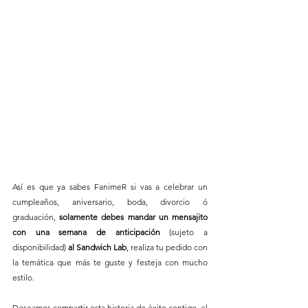
Así es que ya sabes FanimeR si vas a celebrar un 
cumpleaños, aniversario, boda, divorcio ó 
graduación, 
solamente debes mandar un mensajito 
con una semana de anticipación 
(sujeto a 
disponibilidad) 
al Sandwich Lab
, realiza tu pedido con 
la temática que más te guste y festeja con mucho 
estilo. 
Deseamos compartir esta historia de éxito contigo, el 