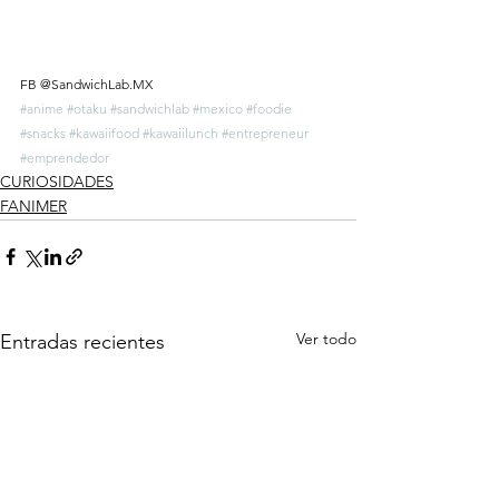
FB @SandwichLab.MX
#anime
#otaku
#sandwichlab
#mexico
#foodie
#snacks
#kawaiifood
#kawaiilunch
#entrepreneur
#emprendedor
CURIOSIDADES
FANIMER
Ver todo
Entradas recientes