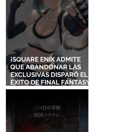
FROM LING T
SIGURE
¡SQUARE ENIX ADMITE
QUE ABANDONAR LAS
EXCLUSIVAS DISPARÓ EL
ÉXITO DE FINAL FANTASY
VII REMAKE!