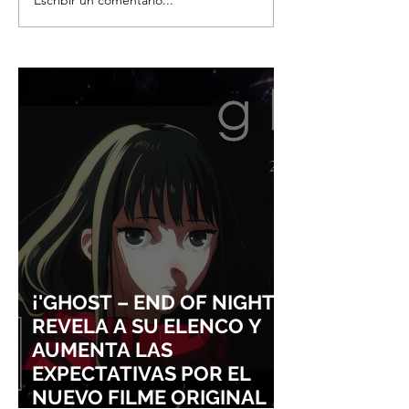
Escribir un comentario...
KOHEI HORIKOSHI
FALLECE AKIKO 
REGRESA A LA ESCENA
LA ILUSTRADOR
CON UN ONE SHOT
DIO VIDA A LA
TITULADO "DON'T
ORIGINAL DE KI
LAUGH, SHIJIMA-SAN"
DELIVERY SERVI
¡'GHOST – END OF NIGHT'
REVELA A SU ELENCO Y
AUMENTA LAS
EXPECTATIVAS POR EL
NUEVO FILME ORIGINAL