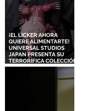
SIGURE
¡EL LICKER AHORA
QUIERE ALIMENTARTE!
UNIVERSAL STUDIOS
JAPAN PRESENTA SU
TERRORÍFICA COLECCIÓN
DE RESIDENT EVIL