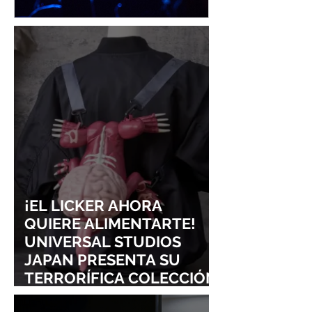
¡YOASOBI Y ADO
UN CONCIERT
CONQUISTAN
PURO ESTILO
LOLLAPALOOZA!
UNRAVEL: ASÍ 
FROM LING T
SIGURE
¡EL LICKER AHORA
QUIERE ALIMENTARTE!
UNIVERSAL STUDIOS
JAPAN PRESENTA SU
TERRORÍFICA COLECCIÓN
DE RESIDENT EVIL