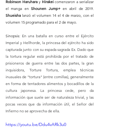
Robinson Haruhara 
y 
Hirakei 
comenzaron a serializar 
el manga en 
Shounen Jump+
 en abril de 2019. 
Shueisha 
lanzó el volumen 14 el 4 de marzo, con el 
volumen 15 programado para el 2 de mayo. 
Sinopsis: 
En una batalla en curso entre el Ejército 
Imperial y Hellhorde, la princesa del ejército ha sido 
capturada junto con su espada sagrada Ex. Dado que 
la tortura regular está prohibida por el tratado de 
prisioneros de guerra entre las dos partes, la gran 
inquisidora, Torture Tortura, emplea técnicas 
inusuales de "tortura" (entre comillas), generalmente 
en forma de tentadores alimentos y bocadillos de la 
cultura japonesa. La princesa cede, pero da 
información que suele ser de naturaleza trivial, y las 
pocas veces que da información útil, el Señor del 
Infierno no se aprovecha de ella.
https://youtu.be/Ddu4vARk3u0