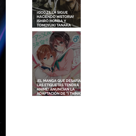
¡GODZILLA SIGUE
HACIENDO HISTORIA!
ISHIRŌ HONDA Y
TOMOYUKI TANAKA
ENTRARÁN AL SALÓN DE
LA FAMA DE LOS EFECTOS
VISUALES
¡EL MANGA QUE DESAFÍA
LAS ETIQUETAS TENDRÁ
ANIME! ANUNCIAN LA
ADAPTACIÓN DE “I THINK I
TURNED MY CHILDHOOD
FRIEND INTO A GIRL”