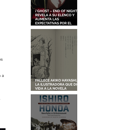
¡'GHOST – END OF NIGHT'
REVELA A SU ELENCO Y
AUMENTA LAS
EXPECTATIVAS POR EL
NUEVO FILME ORIGINAL DE
SHINGO NATSUME!
 a 
FALLECE AKIKO HAYASHI,
LA ILUSTRADORA QUE DIO
VIDA A LA NOVELA
ORIGINAL DE KIKI'S
DELIVERY SERVICE