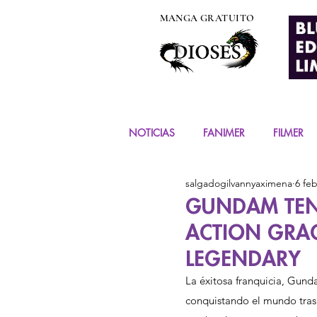
MANGA GRATUITO
NOTICIAS
FANIMER
FILMER
salgadogilvannyaximena
6 fe
EVENTOS
COSPLAY
FIG
GUNDAM TEN
ACTION GRA
MANGA Y COMIC
LEGENDARY
La éxitosa franquicia, Gund
conquistando el mundo tras 4