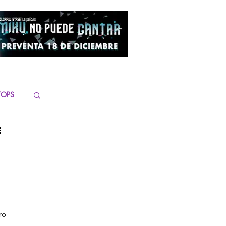
TOPS
ro 