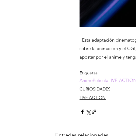
  Esta adaptación cinematográfica promete ser una revolución de lo que hoy en día conocemos 
sobre la animación y el CG
apostar por el anime y teng
Etiquetas:
Anime
Película
LIVE-ACTIO
CURIOSIDADES
LIVE ACTION
Entradas relacionadas