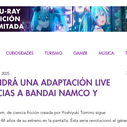
CURIOSIDADES
TURISMO
GAMER
MUSICA
b 2025
URAS
K-CONTENT
LIVE ACTION
MIKU
DRÁ UNA ADAPTACIÓN LIVE
CIAS A BANDAI NAMCO Y
am, de ciencia ficción creada por Yoshiyuki Tomino sigue 
6 años de su estreno en la pantalla. Ésta serie revolucionó el géne