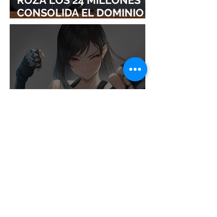
CONSOLIDA EL DOMINIO
DE LA GRAN N
¡SQUARE ENIX ADMITE
QUE ABANDONAR LAS
EXCLUSIVAS DISPARÓ EL
ÉXITO DE FINAL FANTASY
VII REMAKE!