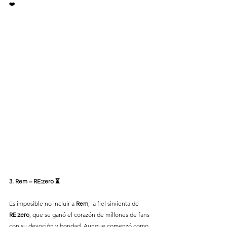
❤️
3. Rem – RE:zero ⏳
Es imposible no incluir a 
Rem
, la fiel sirvienta de 
RE:zero
, que se ganó el corazón de millones de fans 
con su devoción y bondad. Aunque comenzó como 