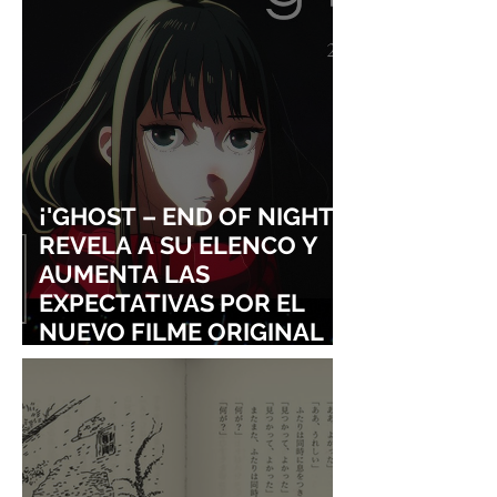
VISUALES
¡'GHOST – END OF NIGHT'
REVELA A SU ELENCO Y
AUMENTA LAS
EXPECTATIVAS POR EL
NUEVO FILME ORIGINAL
DE SHINGO NATSUME!