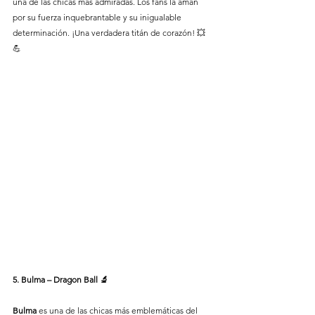
una de las chicas más admiradas. Los fans la aman 
por su fuerza inquebrantable y su inigualable 
determinación. ¡Una verdadera titán de corazón! 💥
💪
5. Bulma – Dragon Ball 🔬
Bulma 
es una de las chicas más emblemáticas del 