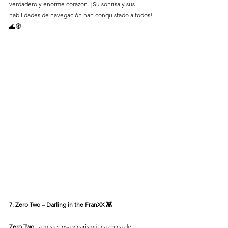
verdadero y enorme corazón. ¡Su sonrisa y sus 
habilidades de navegación han conquistado a todos! 
🌊🧭
7. Zero Two – Darling in the FranXX 👾
Zero Two
, la misteriosa y carismática chica de 