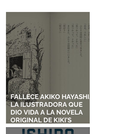
ABRIR UN NUEVO
ACUARIO INBU
SERVIDOR EN JAPÓN A
SOLO DOS DÍAS DE SU
LANZAMIENTO
FALLECE AKIKO HAYASHI,
LA ILUSTRADORA QUE
DIO VIDA A LA NOVELA
ORIGINAL DE KIKI'S
DELIVERY SERVICE