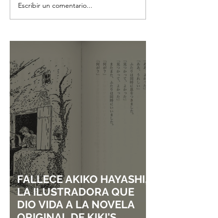
Escribir un comentario...
DPR IAN: LA
KOHEI HORIKOS
IMPORTANCIA DE LA
REGRESA A LA 
SALUD MENTAL EN SU
CON UN ONE S
MÚSICA
TITULADO "DON
LAUGH, SHIJIM
FALLECE AKIKO HAYASHI,
LA ILUSTRADORA QUE
DIO VIDA A LA NOVELA
ORIGINAL DE KIKI'S