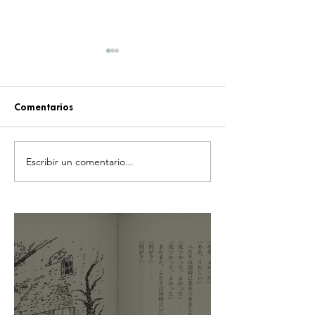
Comentarios
Escribir un comentario...
¡NADIE ESPERABA ESTE
EVENTO ESPECIA
ÉXITO! VAMPIR OBLIGA A
JUEGOS DE ROL 
ABRIR UN NUEVO
ACUARIO INBU
SERVIDOR EN JAPÓN A
SOLO DOS DÍAS DE SU
LANZAMIENTO