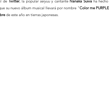
al de 
Twitter
, la popular 
seiyuu
 y cantante 
Nanaka Suwa
 ha hecho 
 que su nuevo álbum musical llevará por nombre "
Color me PURPLE
bre
 de este año en tierras japonesas.