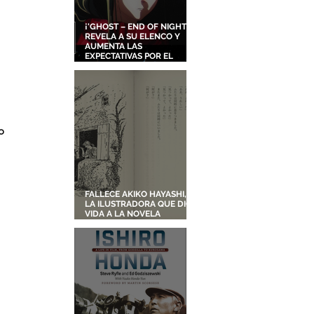
¡'GHOST – END OF NIGHT'
REVELA A SU ELENCO Y
AUMENTA LAS
EXPECTATIVAS POR EL
NUEVO FILME ORIGINAL DE
SHINGO NATSUME!
o 
FALLECE AKIKO HAYASHI,
LA ILUSTRADORA QUE DIO
VIDA A LA NOVELA
ORIGINAL DE KIKI'S
DELIVERY SERVICE