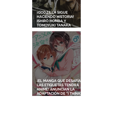
¡GODZILLA SIGUE
HACIENDO HISTORIA!
ISHIRŌ HONDA Y
TOMOYUKI TANAKA
ENTRARÁN AL SALÓN DE
LA FAMA DE LOS EFECTOS
VISUALES
¡EL MANGA QUE DESAFÍA
LAS ETIQUETAS TENDRÁ
ANIME! ANUNCIAN LA
ADAPTACIÓN DE “I THINK I
TURNED MY CHILDHOOD
FRIEND INTO A GIRL”