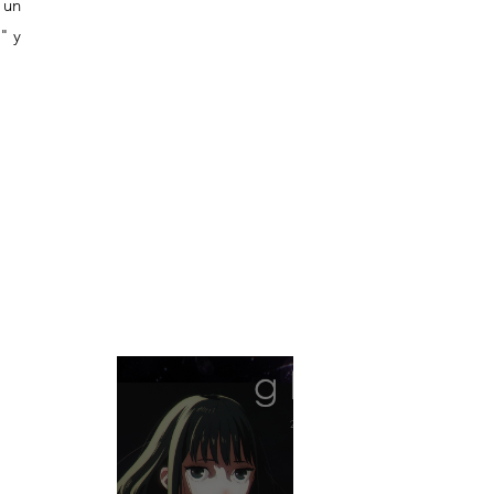
un 
" y 