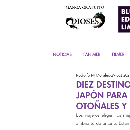
MANGA GRATUITO
NOTICIAS
FANIMER
FILMER
Rodolfo M Morales
29 oct 202
EVENTOS
COSPLAY
FIG
DIEZ DESTINO
JAPÓN PARA 
MANGA Y COMIC
OTOÑALES Y
Los viajeros eligen los mej
ambiente de antaño. Estam