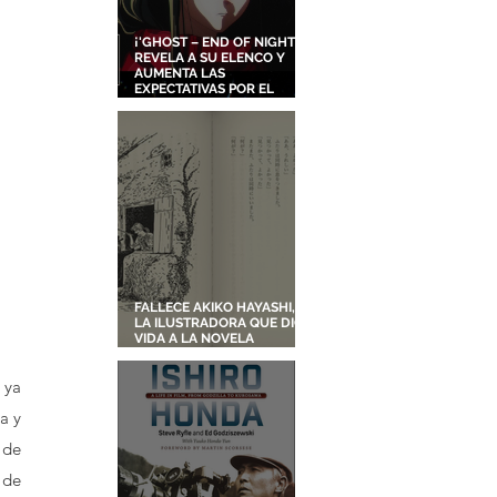
¡'GHOST – END OF NIGHT'
REVELA A SU ELENCO Y
AUMENTA LAS
EXPECTATIVAS POR EL
NUEVO FILME ORIGINAL DE
SHINGO NATSUME!
FALLECE AKIKO HAYASHI,
LA ILUSTRADORA QUE DIO
VIDA A LA NOVELA
ORIGINAL DE KIKI'S
DELIVERY SERVICE
ya 
 y 
de 
de 