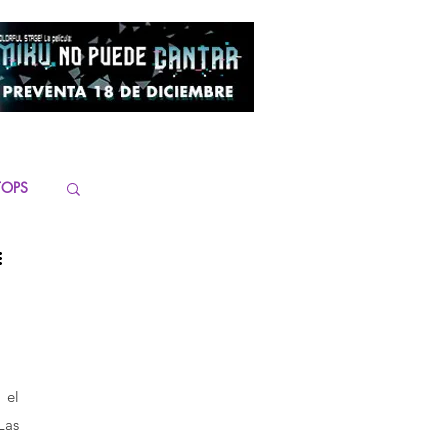
TOPS
el 
as 