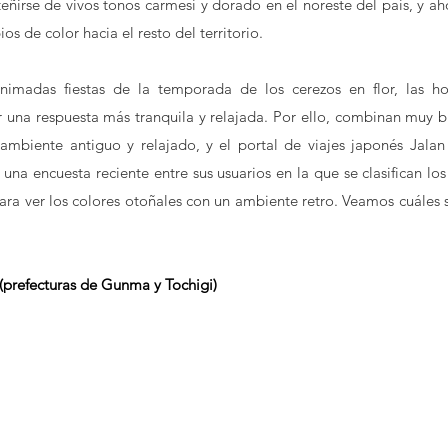
ñirse de vivos tonos carmesí y dorado en el noreste del país, y aho
s de color hacia el resto del territorio. 
imadas fiestas de la temporada de los cerezos en flor, las hoj
 una respuesta más tranquila y relajada. Por ello, combinan muy bi
ambiente antiguo y relajado, y el portal de viajes japonés Jalan 
una encuesta reciente entre sus usuarios en la que se clasifican los 
ra ver los colores otoñales con un ambiente retro. Veamos cuáles s
(prefecturas de Gunma y Tochigi)