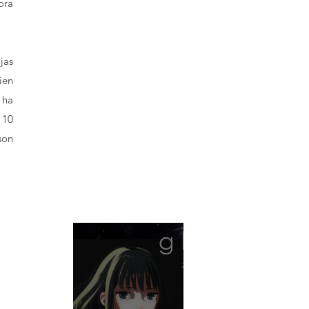
ra 
as 
en 
ha 
10 
on 