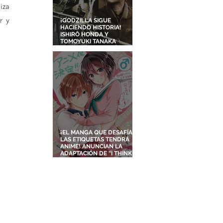
za 
 y 
¡GODZILLA SIGUE
HACIENDO HISTORIA!
ISHIRŌ HONDA Y
TOMOYUKI TANAKA
ENTRARÁN AL SALÓN DE
LA FAMA DE LOS EFECTOS
VISUALES
¡EL MANGA QUE DESAFÍA
LAS ETIQUETAS TENDRÁ
ANIME! ANUNCIAN LA
ADAPTACIÓN DE “I THINK I
TURNED MY CHILDHOOD
FRIEND INTO A GIRL”