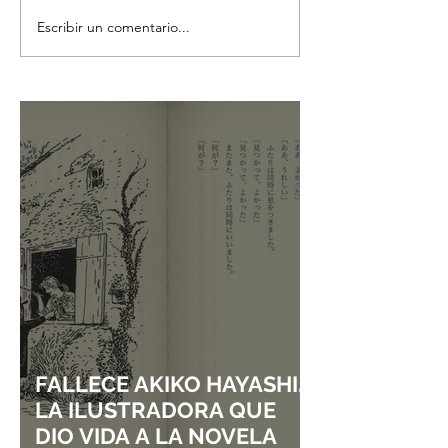
Escribir un comentario...
UN CONCIERTO AL MÁS
CONOCE A AESP
PURO ESTILO DE
GRUPO FEMENI
UNRAVEL: ASÍ SE VIVIÓ
KPOP MÁS ELEC
TK FROM LING TOSITE
DE LA CUARTA
SIGURE
GENERACIÓN
FALLECE AKIKO HAYASHI,
LA ILUSTRADORA QUE
DIO VIDA A LA NOVELA