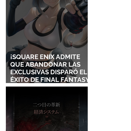
FROM LING T
SIGURE
¡SQUARE ENIX ADMITE
QUE ABANDONAR LAS
EXCLUSIVAS DISPARÓ EL
ÉXITO DE FINAL FANTASY
VII REMAKE!