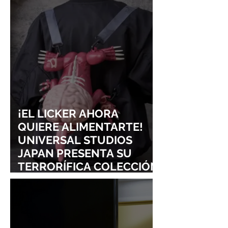
CONQUISTAN
PURO ESTILO
LOLLAPALOOZA!
UNRAVEL: ASÍ 
FROM LING T
SIGURE
¡EL LICKER AHORA
QUIERE ALIMENTARTE!
UNIVERSAL STUDIOS
JAPAN PRESENTA SU
TERRORÍFICA COLECCIÓN
DE RESIDENT EVIL