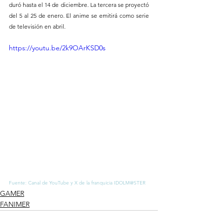
duró hasta el 14 de diciembre. La tercera se proyectó 
del 5 al 25 de enero. El anime se emitirá como serie 
de televisión en abril.
https://youtu.be/2k9OArKSD0s
Fuente: Canal de YouTube y X de la franquicia IDOLM@STER
GAMER
FANIMER