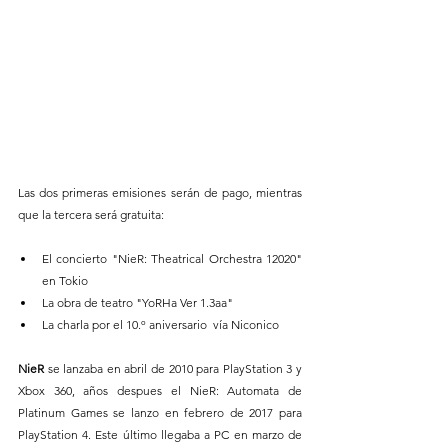
Las dos primeras emisiones serán de pago, mientras 
que la tercera será gratuita:
El concierto "NieR: Theatrical Orchestra 12020" 
en Tokio
La obra de teatro "YoRHa Ver 1.3aa"
La charla por el 10.º aniversario  vía Niconico
NieR 
se lanzaba en abril de 2010 para PlayStation 3 y 
Xbox 360, años despues el NieR: Automata de 
Platinum Games se lanzo en febrero de 2017 para 
PlayStation 4. Este último llegaba a PC en marzo de 