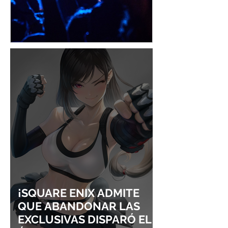
¡YOASOBI Y ADO
UN CONCIERT
CONQUISTAN
PURO ESTILO
LOLLAPALOOZA!
UNRAVEL: ASÍ 
FROM LING T
SIGURE
¡SQUARE ENIX ADMITE
QUE ABANDONAR LAS
EXCLUSIVAS DISPARÓ EL