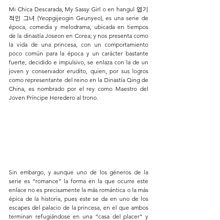
Mi Chica Descarada, My Sassy Girl o en hangul 엽기
적인 그녀 (Yeopgijeogin Geunyeo), es una serie de 
época, comedia y melodrama, ubicada en tiempos 
de la dinastía Joseon en Corea; y nos presenta como 
la vida de una princesa, con un comportamiento 
poco común para la época y un carácter bastante 
fuerte, decidido e impulsivo, se enlaza con la de un 
joven y conservador erudito, quien, por sus logros 
como representante del reino en la Dinastía Qing de 
China, es nombrado por el rey como Maestro del 
Joven Príncipe Heredero al trono. 
Sin embargo, y aunque uno de los géneros de la 
serie es “romance” la forma en la que ocurre este 
enlace no es precisamente la más romántica o la más 
épica de la historia, pues este se da en uno de los 
escapes del palacio de la princesa, en el que ambos 
terminan refugiándose en una “casa del placer” y 