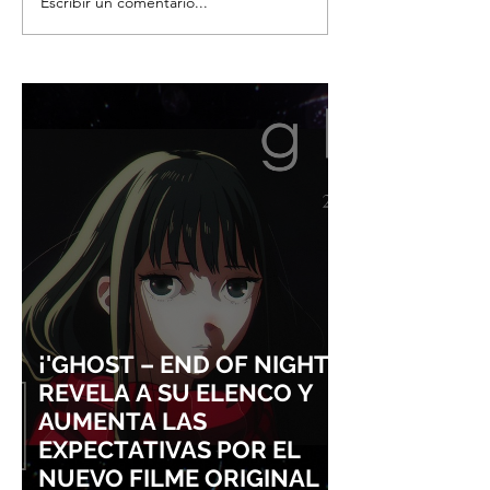
Escribir un comentario...
DPR IAN: LA
CONOCE A AESP
IMPORTANCIA DE LA
GRUPO FEMENI
SALUD MENTAL EN SU
KPOP MÁS ELEC
MÚSICA
DE LA CUARTA
GENERACIÓN
¡'GHOST – END OF NIGHT'
REVELA A SU ELENCO Y
AUMENTA LAS
EXPECTATIVAS POR EL
NUEVO FILME ORIGINAL