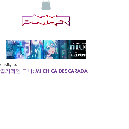
vio.vikyns5
엽기적인 그녀: MI CHICA DESCARADA