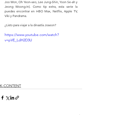
Joo Won, Oh Yeon-seo, Lee Jung-Shin, Yoon Se-ah y 
Jeong Woong-In). Como tip extra, esta serie la 
puedes encontrar en HBO Max, Netflix, Apple TV, 
Viki y Pandrama. 
¿Listo para viajar a la dinastía Joseon?
https://www.youtube.com/watch?
v=pVE_LdH2D3U
K-CONTENT