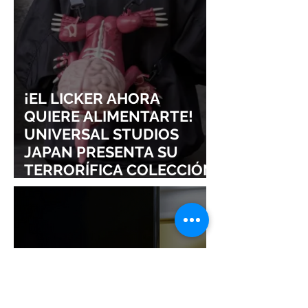
SIGURE
¡EL LICKER AHORA
QUIERE ALIMENTARTE!
UNIVERSAL STUDIOS
JAPAN PRESENTA SU
TERRORÍFICA COLECCIÓN
DE RESIDENT EVIL