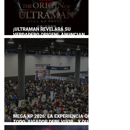
¡ULTRAMAN REVELARÁ SU
VERDADERO ORIGEN!: ANUNCIAN
DOCUMENTAL POR EL 60
ANIVERSARIO DE LA FRANQUICIA
MEGA XP 2026: LA EXPERIENCIA QUE
TODO JUGADOR DEBE VIVIR… Y QUE
AHORA PUEDES DISFRUTAR A TU