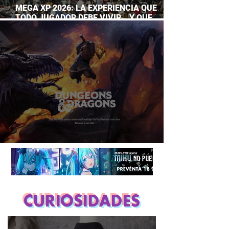
MEGA XP 2026: LA EXPERIENCIA QUE
TODO JUGADOR DEBE VIVIR… Y QUE
AHORA PUEDES DISFRUTAR A TU RITMO
DUNGEONS & DRAGONS ¿TE ATREVES?
CURIOSIDADES