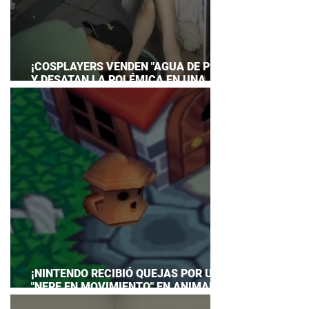
¡COSPLAYERS VENDEN "AGUA DE PIES"
Y DESATAN LA POLÉMICA EN UNA
CONVENCIÓN DE ANIME!
¡NINTENDO RECIBIÓ QUEJAS POR UN
"NEPE EN MOVIMIENTO" EN ANIMAL
CROSSING… Y HASTA TUVO QUE