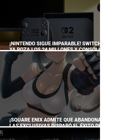
¡NINTENDO SIGUE IMPARABLE! SWITCH 2
YA ROZA LOS 24 MILLONES Y CONSOLIDA
EL DOMINIO DE LA GRAN N
¡SQUARE ENIX ADMITE QUE ABANDONAR
LAS EXCLUSIVAS DISPARÓ EL ÉXITO DE
FINAL FANTASY VII REMAKE!