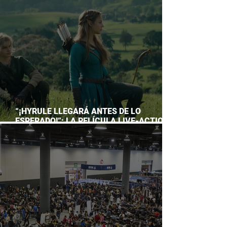
ACUARIO INBURSA
“¡HYRULE LLEGARÁ ANTES DE LO
ESPERADO!”: LA PELÍCULA LIVE-ACTION
DE THE LEGEND OF ZELDA ADELANTA SU
ESTRENO